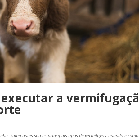
 executar a vermifugaç
orte
nho. Saiba quais são os principais tipos de vermífugos, quando e como