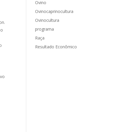
Ovino
Ovinocaprinocultura
Ovinocultura
on.
programa
do
Raça
o
Resultado Econômico
ivo