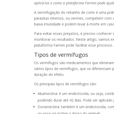
aplicá-los e como a plataforma Farmin pode aju
A vermifugação do rebanho de corte é uma práti
parasitas internos, ou vermes, competem com os
baixa imunidade e podem levar à morte em caso
Para evitar esses prejuízos, é preciso conhecer
monitorar os resultados. Neste artigo, vamos e
plataforma Farmin pode facilitar esse processo.
Tipos de vermífugos
Os vermífugos são medicamentos que eliminam
vários tipos de vermífugos, que se diferenciam p
duração do efeito.
Os principais tipos de vermífugos são:
Abamectina: é um endectocida, ou seja, comb
podendo durar até 42 dias. Pode ser aplicado 
Doramectina: também é um endectocida, com a
ou pour-on (sobre o dorso do animal).