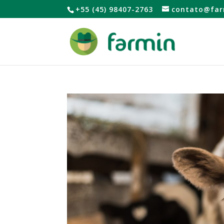
+55 (45) 98407-2763
contato@far